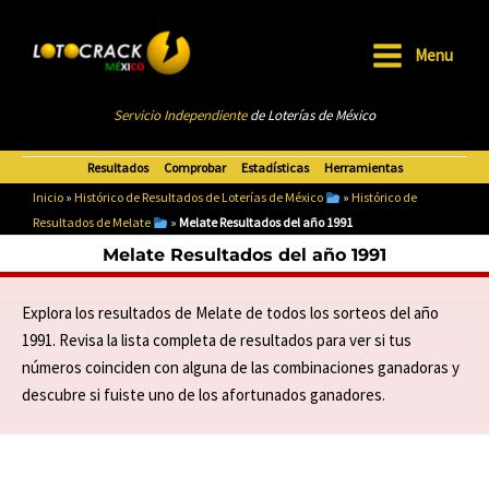
Ir
al
Menu
contenido
Main
Servicio Independiente
de Loterías de México
Menu
Resultados
Comprobar
Estadísticas
Herramientas
Inicio
»
Histórico de Resultados de Loterías de México
»
Histórico de
Resultados de Melate
»
Melate Resultados del año 1991
Melate Resultados del año 1991
Explora los resultados de Melate de todos los sorteos del año
1991. Revisa la lista completa de resultados para ver si tus
números coinciden con alguna de las combinaciones ganadoras y
descubre si fuiste uno de los afortunados ganadores.