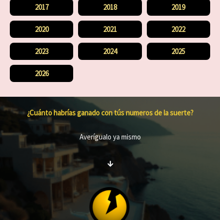
2017
2018
2019
2020
2021
2022
2023
2024
2025
2026
¿Cuánto habrías ganado con tús numeros de la suerte?
Averígualo ya mismo
↓