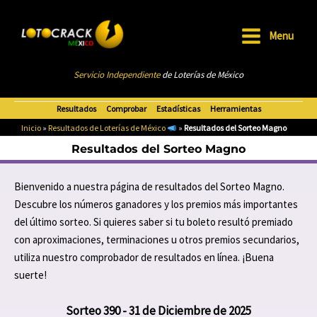
Ir
al
Menu
contenido
Main
Servicio Independiente
de Loterías de México
Menu
Resultados
Comprobar
Estadísticas
Herramientas
Inicio
»
Resultados de Loterías de México
»
Resultados del Sorteo Magno
Resultados del Sorteo Magno
Bienvenido a nuestra página de resultados del Sorteo Magno.
Descubre los números ganadores y los premios más importantes
del último sorteo. Si quieres saber si tu boleto resultó premiado
con aproximaciones, terminaciones u otros premios secundarios,
utiliza nuestro
comprobador de resultados
en línea. ¡Buena
suerte!
Sorteo 390 - 31 de Diciembre de 2025