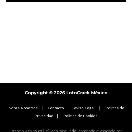
Copyright © 2026
LotoCrack México
Sobre Nosotros
|
Contacto
|
Aviso Legal
|
Política de
Privacidad
|
Política de Cookies
Este sitio web no está afiliado, vinculado, aprobado ni asociado con