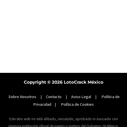
Copyright © 2026
LotoCrack México
Sobre Nosotros
|
Contacto
|
Aviso Legal
|
Política de
Privacidad
|
Política de Cookies
Este sitio web no está afiliado, vinculado, aprobado ni asociado con
ninguna institución oficial de juegos o sorteos del Gobierno de México.