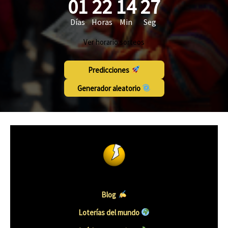
01
22
14
26
Días
Horas
Min
Seg
Ver horario sorteos
Predicciones
Generador aleatorio
Blog
Loterías del mundo