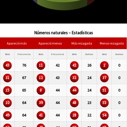
Números naturales – Estadísticas
Apareció más
Apareció menos
Más rezagada
Menos rezagada
Bola
Frecuencia
Bola
Frecuencia
Bola
Sorteos
Bola
Sorteos
43
76
11
42
42
26
2
0
31
67
12
43
32
24
37
0
15
65
8
44
44
24
51
0
10
64
39
44
48
23
53
0
49
64
41
44
28
22
54
0