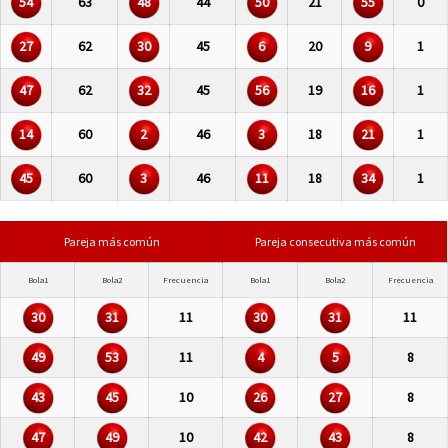
54
63
48
44
50
21
55
0
27
62
30
45
6
20
9
1
47
62
32
45
56
19
16
1
14
60
2
46
3
18
21
1
45
60
3
46
11
18
34
1
Pareja más común
Pareja consecutiva más común
Bola1
Bola2
Frecuencia
Bola1
Bola2
Frecuencia
30
31
11
30
31
11
49
53
11
4
5
8
43
45
10
26
27
8
47
49
10
42
43
8