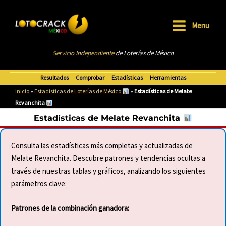
Ir
al
Menu
contenido
Main
Servicio Independiente
de Loterías de México
Menu
Resultados
Comprobar
Estadísticas
Herramientas
Inicio
»
Estadísticas de Loterías de México
»
Estadísticas de Melate
Revanchita
Estadísticas de Melate Revanchita
Consulta las estadísticas más completas y actualizadas de
Melate Revanchita. Descubre patrones y tendencias ocultas a
través de nuestras tablas y gráficos, analizando los siguientes
parámetros clave:
Patrones de la combinación ganadora: