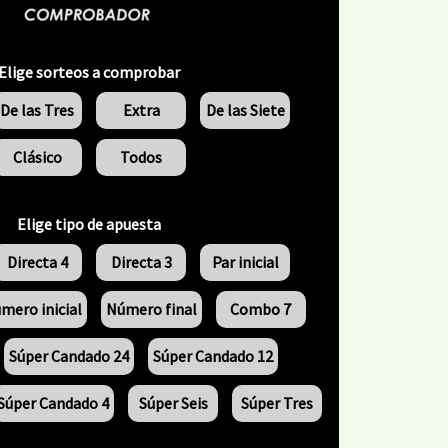
Elige sorteos a comprobar
De las Tres
Extra
De las Siete
Clásico
Todos
Elige tipo de apuesta
Directa 4
Directa 3
Par inicial
mero inicial
Número final
Combo 7
Súper Candado 24
Súper Candado 12
Súper Candado 4
Súper Seis
Súper Tres