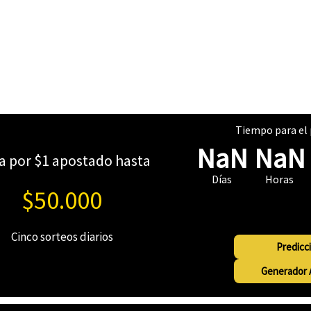
Tiempo para el 
NaN
NaN
a por $1 apostado hasta
Días
Horas
$50.000
Ver horar
Cinco sorteos diarios
Predicc
Generador A