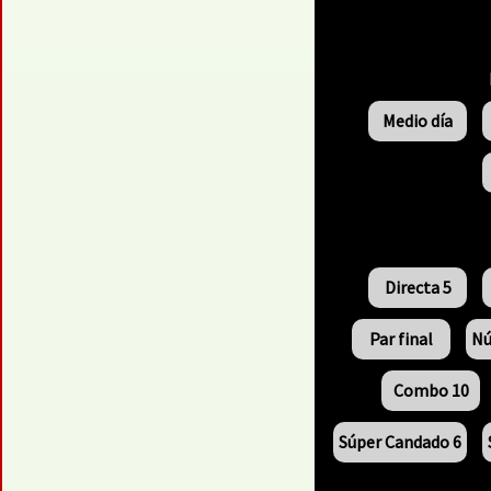
Medio día
Directa 5
Par final
Nú
Combo 10
Súper Candado 6