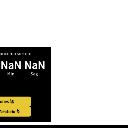
próximo sorteo:
NaN
NaN
Min
Seg
io sorteos
iones 🚀
leatorio 🌀