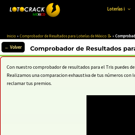
Ir
al
Loterías ℹ️
contenido
Inicio
»
Comprobador de Resultados para Loterías de México 📝
»
Comprobador
Comprobador de Resultados para 
Con nuestro comprobador de resultados para el Tris puedes des
Realizamos una comparacion exhaustiva de tus números con los 
reclamar tus premios.