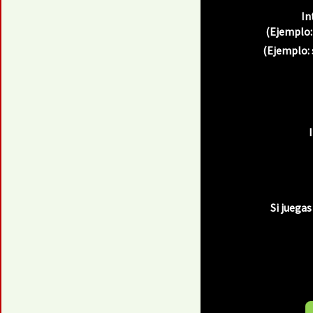
In
(Ejemplo:
(Ejemplo: 
Si juegas