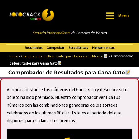
Ir
al
Menu
contenido
Main
Servicio Independiente
de Loterías de México
Menu
Resultados
Comprobar
Estadísticas
Herramientas
Inicio
»
Comprobador de Resultados para Loterías de México
»
Comprobador
de Resultados para Gana Gato
Comprobador de Resultados para Gana Gato
Verifica al instante tus números del Gana Gato y descubre si tu
boleto ha sido premiado. Nuestro comprobador verifica tus
números con las combinaciones ganadoras de los sorteos
celebrados en los últimos 60 días. Este es el período del que
dispones para reclamar tus premios.