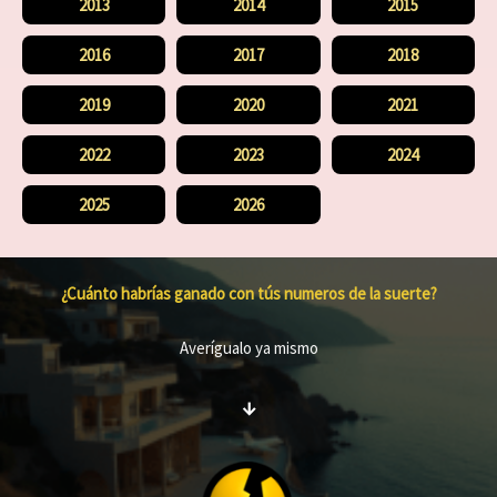
2013
2014
2015
2016
2017
2018
2019
2020
2021
2022
2023
2024
2025
2026
¿Cuánto habrías ganado con tús numeros de la suerte?
Averígualo ya mismo
↓