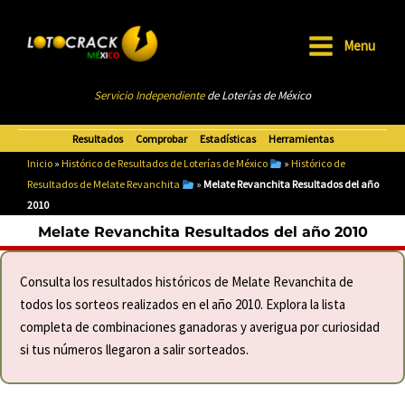
Ir
al
Menu
contenido
Main
Servicio Independiente
de Loterías de México
Menu
Resultados
Comprobar
Estadísticas
Herramientas
Inicio
»
Histórico de Resultados de Loterías de México
»
Histórico de
Resultados de Melate Revanchita
»
Melate Revanchita Resultados del año
2010
Melate Revanchita Resultados del año 2010
Consulta los resultados históricos de Melate Revanchita de
todos los sorteos realizados en el año 2010. Explora la lista
completa de combinaciones ganadoras y averigua por curiosidad
si tus números llegaron a salir sorteados.