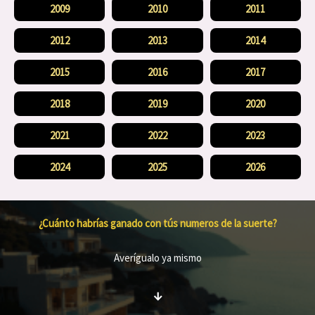
2009
2010
2011
2012
2013
2014
2015
2016
2017
2018
2019
2020
2021
2022
2023
2024
2025
2026
¿Cuánto habrías ganado con tús numeros de la suerte?
Averígualo ya mismo
↓