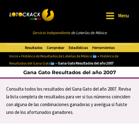
Ir
al
Menu
contenido
Main
Servicio Independiente
de Loterías de México
Menu
Resultados
Comprobar
Estadísticas
Herramientas
Inicio
»
Histórico de Resultados de Loterías de México
»
Histórico de
Resultados del Gana Gato
»
Gana Gato Resultados del año 2007
Gana Gato Resultados del año 2007
Consulta todos los resultados del Gana Gato del año 2007. Revisa
la lista completa de resultados para ver si tus números coinciden
con alguna de las combinaciones ganadoras y averigua si fuiste
uno de los afortunados ganadores.