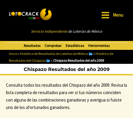
Ir
al
Menu
contenido
Main
Servicio Independiente
de Loterías de México
Menu
Resultados
Comprobar
Estadísticas
Herramientas
Inicio
»
Histórico de Resultados de Loterías de México
»
Histórico de
Resultados del Chispazo
»
Chispazo Resultados del año 2009
Chispazo Resultados del año 2009
Consulta todos los resultados del Chispazo del año 2009. Revisa la
lista completa de resultados para ver si tus números coinciden
con alguna de las combinaciones ganadoras y averigua si fuiste
uno de los afortunados ganadores.