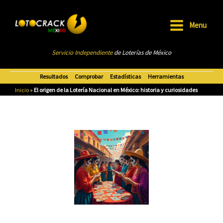
Ir
al
Menu
contenido
Main
Servicio Independiente
de Loterías de México
Menu
Resultados
Comprobar
Estadísticas
Herramientas
Inicio
»
El origen de la Lotería Nacional en México: historia y curiosidades