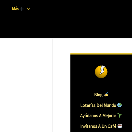
Más
Blog
Loterías Del Mundo
Ayúdanos A Mejorar
Invítanos A Un Café