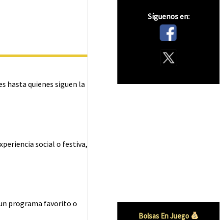
Síguenos en:
s hasta quienes siguen la
periencia social o festiva,
 un programa favorito o
Bolsas En Juego