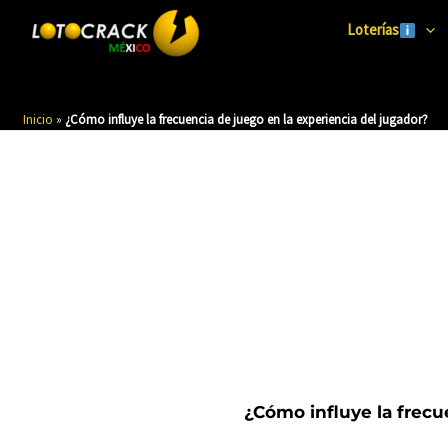
Ir
al
Loterías
contenido
Inicio
»
¿Cómo influye la frecuencia de juego en la experiencia del jugador?
¿Cómo influye la frecu